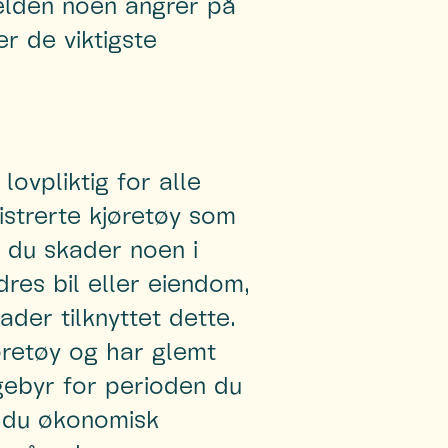
jelden noen angrer på
er de viktigste
lovpliktig for alle
gistrerte kjøretøy som
 du skader noen i
dres bil eller eiendom,
ader tilknyttet dette.
jøretøy og har glemt
gebyr for perioden du
ir du økonomisk