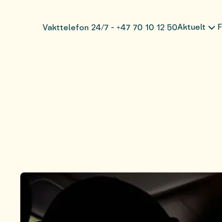
Aktuelt
F
Vakttelefon 24/7 - +47 70 10 12 50
Innsikt og 
F
Skadeforeb
O
Teknisk fo
O
Nyhetsbrev 
F
M
P