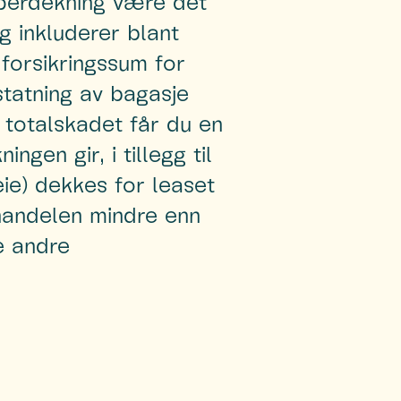
uperdekning være det
g inkluderer blant
 forsikringssum for
statning av bagasje
ir totalskadet får du en
gen gir, i tillegg til
ie) dekkes for leaset
nandelen mindre enn
e andre