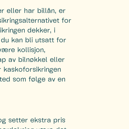
er eller har billån, er
kringsalternativet for
kringen dekker, i
du kan bli utsatt for
ære kollisjon,
tap av bilnøkkel eller
r kaskoforsikringen
ksted som følge av en
g setter ekstra pris