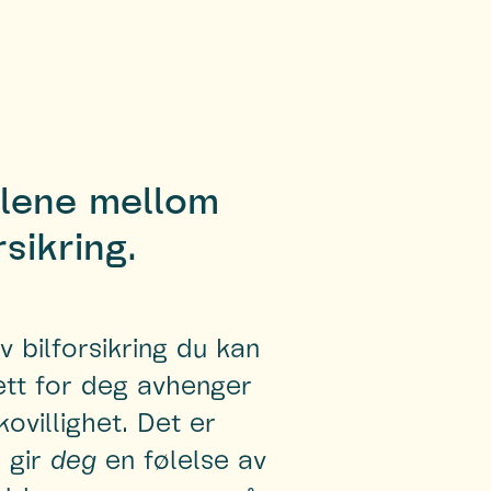
llene mellom
sikring.
v bilforsikring du kan
ett for deg avhenger
kovillighet. Det er
m gir
deg
en følelse av