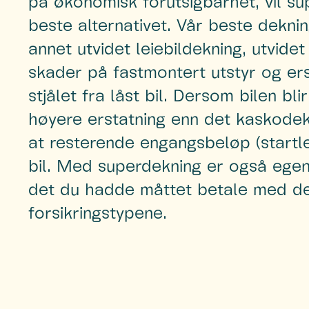
på økonomisk forutsigbarhet, vil s
beste alternativet. Vår beste deknin
annet utvidet leiebildekning, utvidet
skader på fastmontert utstyr og er
stjålet fra låst bil. Dersom bilen bl
høyere erstatning enn det kaskodeknin
at resterende engangsbeløp (startle
bil. Med superdekning er også ege
det du hadde måttet betale med d
forsikringstypene.