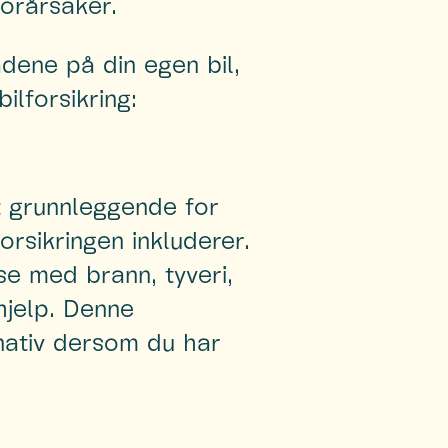
forårsaker.
dene på din egen bil,
ilforsikring:
t grunnleggende for
forsikringen inkluderer.
se med brann, tyveri,
hjelp. Denne
rnativ dersom du har