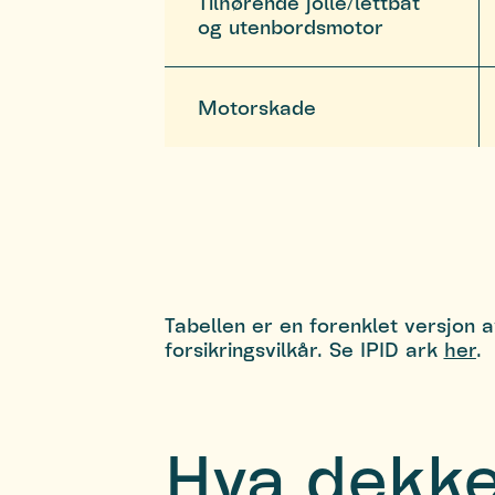
Tilhørende jolle/lettbåt
og utenbordsmotor
Motorskade
Tabellen er en forenklet versjon a
forsikringsvilkår. Se IPID ark
her
.
Hva dekk