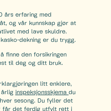
0 års erfaring med
båt, og vår kunnskap gjør at
tlivet med lave skuldre.
kasko-dekning er du trygg.
 å finne den forsikringen
t til deg og ditt bruk.
klargjøringen litt enklere,
 årlig
inspeksjonsskjema
du
hver sesong. Du fyller det
 får det ferdig utfylt rett i