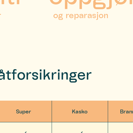
r
og reparasjon
åtforsikringer
Super
Kasko
Bran