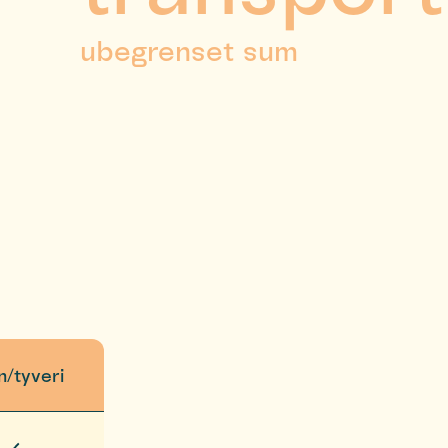
ubegrenset sum
n/tyveri