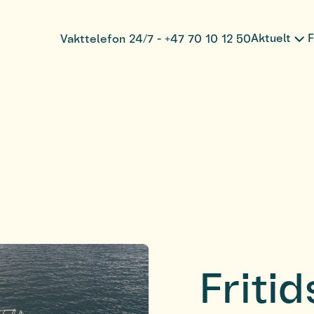
Aktuelt
F
Vakttelefon 24/7 - +47 70 10 12 50
Innsikt og 
F
Skadeforeb
O
Teknisk fo
O
Nyhetsbrev 
F
M
P
Friti