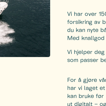
Vi har over 15
forsikring av 
du kan nyte bå
Med knallgod 
Vi hjelper deg
som passer bes
For å gjøre vår
har vi laget et
kan bruke før 
ut digitalt – og