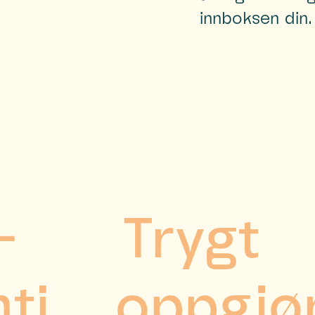
innboksen din.
-
Trygt
ti
oppgjø