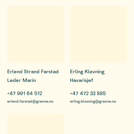
Erlend Strand Farstad
Erling Kløvning
Leder Marin
Havarisjef
+47 991 64 512
+47 472 33 885
erlend.farstad@granne.no
erling.klovning@granne.no