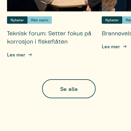
Nyheter
Råd marin
Nyheter
Rå
Teknisk forum: Setter fokus på
Brannøvel
korrosjon i fiskeflåten
Les mer
Les mer
Se alle