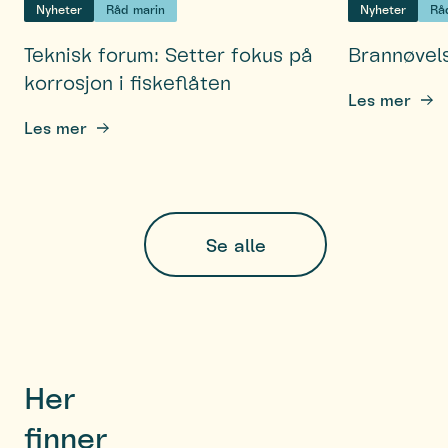
Nyheter
Råd marin
Nyheter
Rå
Teknisk forum: Setter fokus på
Brannøvel
korrosjon i fiskeflåten
Les mer
Les mer
Se alle
Her
finner