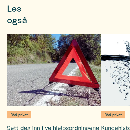
Les
også
Råd privat
Råd privat
Sett deg inn i veihjelpsordningene
Kundehisto